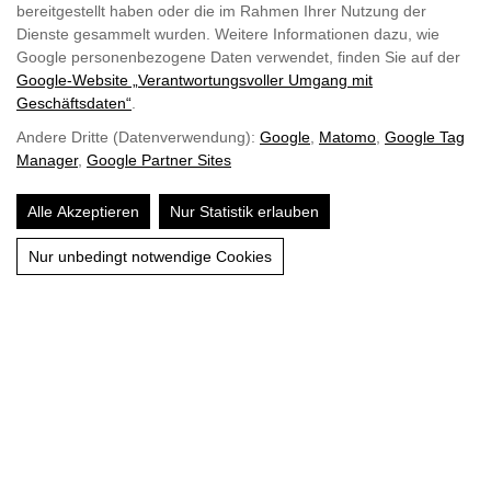
bereitgestellt haben oder die im Rahmen Ihrer Nutzung der
Appartements
Dienste gesammelt wurden. Weitere Informationen dazu, wie
entdecken
Google personenbezogene Daten verwendet, finden Sie auf der
Google‑Website „Verantwortungsvoller Umgang mit
Ideal für Paare &
Geschäftsdaten“
.
Familien
Zur Urlaubs-
Andere Dritte (Datenverwendung):
Google
,
Matomo
,
Google Tag
anfrage
Manager
,
Google Partner Sites
Alle Akzeptieren
Nur Statistik erlauben
Nur unbedingt notwendige Cookies
JETZT ANFRAGEN
URLAUB AM BAUERNHOF IN WAGRAIN,
SALZBURGER LAND
Griaß eich & herzlich